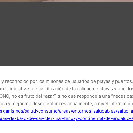
 y reconocido por los millones de usuarios de playas y puertos
más iniciativas de certificación de la calidad de playas y puerto
 ONG, no es fruto del “azar”, sino que responde a una “necesidad
ada y mejorada desde entonces anualmente, a nivel internacio
/organismos/saludyconsumo/areas/entornos-saludables/salud-
-aguas-de-ba-o-de-car-cter-mar-timo-y-continental-de-andaluc