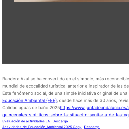
Bandera Azul se ha convertido en el símbolo, más reconocible
mundial de ecocalidad turística, anterior e inspirador de las de
Este fenómeno social, de una simple iniciativa original de una
Educación Ambiental (FEE)
, desde hace más de 30 años, revis
Calidad aguas de baño 2025
https://www.juntadeandalucia.es
quincenales-sint-ticos-sobre-la-situaci-n-sanitaria-de-las
Evaluación de actividades EA
Descarga
Actividades_de_Educación_Ambiental 2025 Copy
Descarga