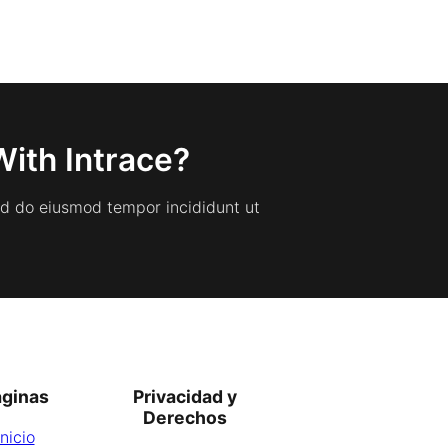
With Intrace?
sed do eiusmod tempor incididunt ut
áginas
Privacidad y
Derechos
Inicio