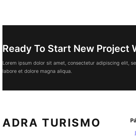
Ready To Start New Project 
Lorem ipsum dolor sit amet, consectetur adipiscing elit, 
labore et dolore magna aliqua.
ADRA TURISMO
P