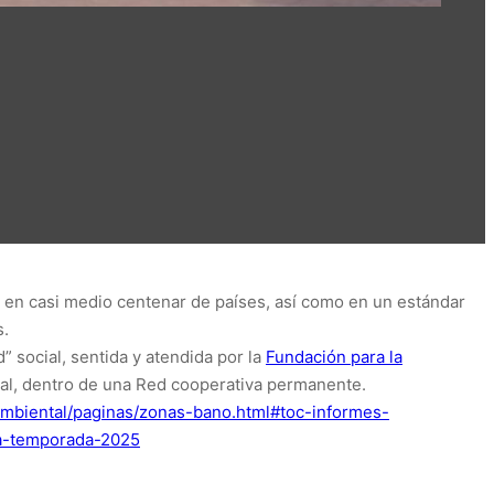
, en casi medio centenar de países, así como en un estándar
s.
” social, sentida y atendida por la
Fundación para la
nal, dentro de una Red cooperativa permanente.
ambiental/paginas/zonas-bano.html#toc-informes-
-a-temporada-2025